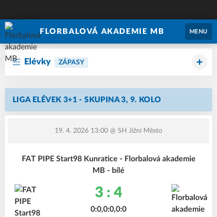
FLORBALOVÁ AKADEMIE MB
MENU
Elévky
ZÁPASY
LIGA ELÉVEK 3+1 - SKUPINA 3, 9. KOLO
19. 4. 2026 13:00
@ SH Jižní Město
FAT PIPE Start98 Kunratice - Florbalová akademie
MB - bílé
3 : 4
0:0,0:0,0:0