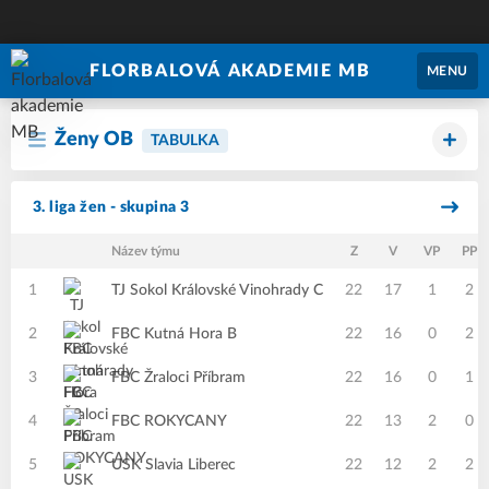
FLORBALOVÁ AKADEMIE MB
MENU
Ženy OB
TABULKA
3. liga žen - skupina 3
Název týmu
Z
V
VP
PP
1
TJ Sokol Královské Vinohrady C
22
17
1
2
2
FBC Kutná Hora B
22
16
0
2
3
FBC Žraloci Příbram
22
16
0
1
4
FBC ROKYCANY
22
13
2
0
5
USK Slavia Liberec
22
12
2
2