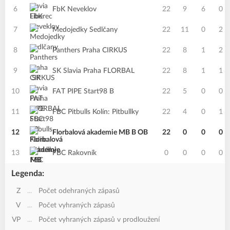
6
FbK Neveklov
22
9
6
0
7
Medojedky Sedlčany
22
11
0
2
8
Panthers Praha CIRKUS
22
8
1
2
9
SK Slavia Praha FLORBAL
22
8
1
1
10
FAT PIPE Start98 B
22
5
0
0
11
FBC Pitbulls Kolín: Pitbullky
22
4
0
1
12
Florbalová akademie MB B OB
22
0
0
0
13
FBC Rakovník
0
0
0
0
Legenda:
Z
...
Počet odehraných zápasů
V
...
Počet vyhraných zápasů
VP
...
Počet vyhraných zápasů v prodloužení