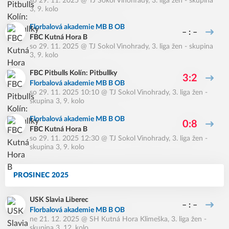
so 29. 11. 2025
@
TJ Sokol Vinohrady
,
3. liga žen - skupina
3, 9. kolo
Florbalová akademie MB B OB
– : –
FBC Kutná Hora B
so 29. 11. 2025
@
TJ Sokol Vinohrady
,
3. liga žen - skupina
3, 9. kolo
FBC Pitbulls Kolín: Pitbullky
3:2
Florbalová akademie MB B OB
so 29. 11. 2025 10:10
@
TJ Sokol Vinohrady
,
3. liga žen -
skupina 3, 9. kolo
Florbalová akademie MB B OB
0:8
FBC Kutná Hora B
so 29. 11. 2025 12:30
@
TJ Sokol Vinohrady
,
3. liga žen -
skupina 3, 9. kolo
PROSINEC 2025
USK Slavia Liberec
– : –
Florbalová akademie MB B OB
ne 21. 12. 2025
@
SH Kutná Hora Klimeška
,
3. liga žen -
skupina 3, 12. kolo