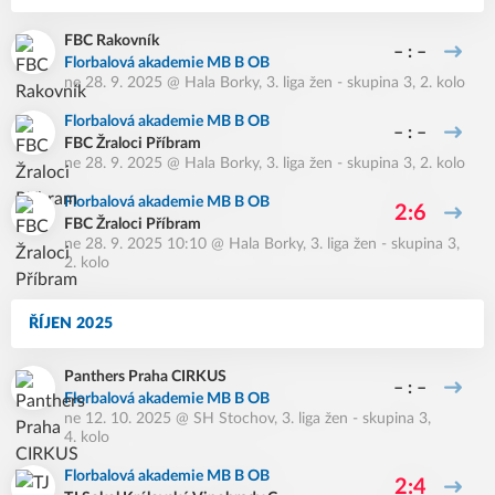
FBC Rakovník
– : –
Florbalová akademie MB B OB
ne 28. 9. 2025
@
Hala Borky
,
3. liga žen - skupina 3, 2. kolo
Florbalová akademie MB B OB
– : –
FBC Žraloci Příbram
ne 28. 9. 2025
@
Hala Borky
,
3. liga žen - skupina 3, 2. kolo
Florbalová akademie MB B OB
2:6
FBC Žraloci Příbram
ne 28. 9. 2025 10:10
@
Hala Borky
,
3. liga žen - skupina 3,
2. kolo
ŘÍJEN 2025
Panthers Praha CIRKUS
– : –
Florbalová akademie MB B OB
ne 12. 10. 2025
@
SH Stochov
,
3. liga žen - skupina 3,
4. kolo
Florbalová akademie MB B OB
2:4