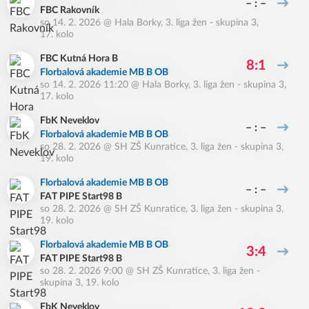
– : –
FBC Rakovník
so 14. 2. 2026
@
Hala Borky
,
3. liga žen - skupina 3,
17. kolo
FBC Kutná Hora B
8:1
Florbalová akademie MB B OB
so 14. 2. 2026 11:20
@
Hala Borky
,
3. liga žen - skupina 3,
17. kolo
FbK Neveklov
– : –
Florbalová akademie MB B OB
so 28. 2. 2026
@
SH ZŠ Kunratice
,
3. liga žen - skupina 3,
19. kolo
Florbalová akademie MB B OB
– : –
FAT PIPE Start98 B
so 28. 2. 2026
@
SH ZŠ Kunratice
,
3. liga žen - skupina 3,
19. kolo
Florbalová akademie MB B OB
3:4
FAT PIPE Start98 B
so 28. 2. 2026 9:00
@
SH ZŠ Kunratice
,
3. liga žen -
skupina 3, 19. kolo
FbK Neveklov