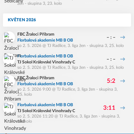
žen - skupina 3, 23. kolo
KVĚTEN 2026
FBC Žraloci Příbram
– : –
Florbalová akademie MB B OB
so 2. 5. 2026
@
TJ Radlice
,
3. liga žen - skupina 3, 25. kolo
Florbalová akademie MB B OB
– : –
TJ Sokol Královské Vinohrady C
so 2. 5. 2026
@
TJ Radlice
,
3. liga žen - skupina 3, 25. kolo
FBC Žraloci Příbram
5:2
Florbalová akademie MB B OB
so 2. 5. 2026 9:00
@
TJ Radlice
,
3. liga žen - skupina 3,
25. kolo
Florbalová akademie MB B OB
3:11
TJ Sokol Královské Vinohrady C
so 2. 5. 2026 11:20
@
TJ Radlice
,
3. liga žen - skupina 3,
25. kolo