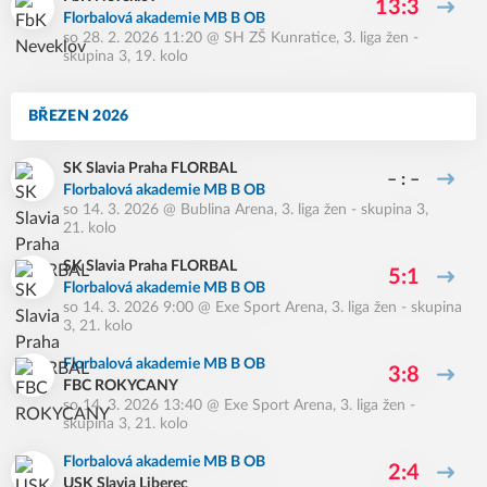
13:3
Florbalová akademie MB B OB
so 28. 2. 2026 11:20
@
SH ZŠ Kunratice
,
3. liga žen -
skupina 3, 19. kolo
BŘEZEN 2026
SK Slavia Praha FLORBAL
– : –
Florbalová akademie MB B OB
so 14. 3. 2026
@
Bublina Arena
,
3. liga žen - skupina 3,
21. kolo
SK Slavia Praha FLORBAL
5:1
Florbalová akademie MB B OB
so 14. 3. 2026 9:00
@
Exe Sport Arena
,
3. liga žen - skupina
3, 21. kolo
Florbalová akademie MB B OB
3:8
FBC ROKYCANY
so 14. 3. 2026 13:40
@
Exe Sport Arena
,
3. liga žen -
skupina 3, 21. kolo
Florbalová akademie MB B OB
2:4
USK Slavia Liberec