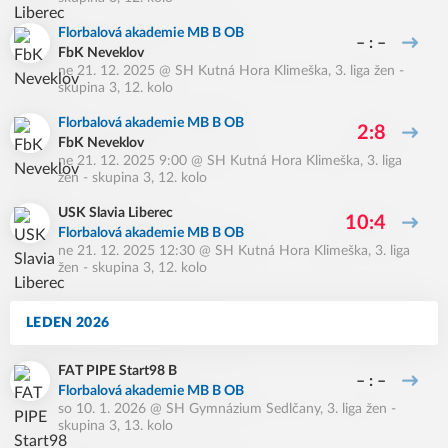
Florbalová akademie MB B OB
– : –
FbK Neveklov
ne 21. 12. 2025
@
SH Kutná Hora Klimeška
,
3. liga žen -
skupina 3, 12. kolo
Florbalová akademie MB B OB
2:8
FbK Neveklov
ne 21. 12. 2025 9:00
@
SH Kutná Hora Klimeška
,
3. liga
žen - skupina 3, 12. kolo
USK Slavia Liberec
10:4
Florbalová akademie MB B OB
ne 21. 12. 2025 12:30
@
SH Kutná Hora Klimeška
,
3. liga
žen - skupina 3, 12. kolo
LEDEN 2026
FAT PIPE Start98 B
– : –
Florbalová akademie MB B OB
so 10. 1. 2026
@
SH Gymnázium Sedlčany
,
3. liga žen -
skupina 3, 13. kolo