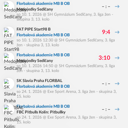
Florbalová akademie MB B OB
– : –
Medojedky Sedlčany
so 10. 1. 2026
@
SH Gymnázium Sedlčany
,
3. liga žen -
skupina 3, 13. kolo
FAT PIPE Start98 B
9:4
Florbalová akademie MB B OB
so 10. 1. 2026 12:30
@
SH Gymnázium Sedlčany
,
3. liga
žen - skupina 3, 13. kolo
Florbalová akademie MB B OB
3:10
Medojedky Sedlčany
so 10. 1. 2026 14:50
@
SH Gymnázium Sedlčany
,
3. liga
žen - skupina 3, 13. kolo
SK Slavia Praha FLORBAL
– : –
Florbalová akademie MB B OB
so 24. 1. 2026
@
Exe Sport Arena
,
3. liga žen - skupina 3,
15. kolo
Florbalová akademie MB B OB
– : –
FBC Pitbulls Kolín: Pitbullky
so 24. 1. 2026
@
Exe Sport Arena
,
3. liga žen - skupina 3,
15. kolo