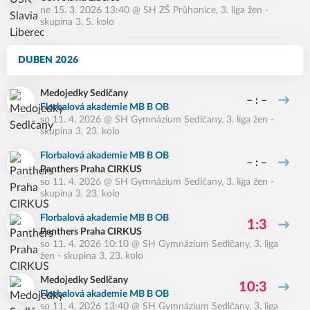
ne 15. 3. 2026 13:40
@
SH ZŠ Průhonice
,
3. liga žen -
skupina 3, 5. kolo
DUBEN 2026
Medojedky Sedlčany
– : –
Florbalová akademie MB B OB
so 11. 4. 2026
@
SH Gymnázium Sedlčany
,
3. liga žen -
skupina 3, 23. kolo
Florbalová akademie MB B OB
– : –
Panthers Praha CIRKUS
so 11. 4. 2026
@
SH Gymnázium Sedlčany
,
3. liga žen -
skupina 3, 23. kolo
Florbalová akademie MB B OB
1:3
Panthers Praha CIRKUS
so 11. 4. 2026 10:10
@
SH Gymnázium Sedlčany
,
3. liga
žen - skupina 3, 23. kolo
Medojedky Sedlčany
10:3
Florbalová akademie MB B OB
so 11. 4. 2026 13:40
@
SH Gymnázium Sedlčany
,
3. liga