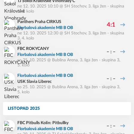
TJ Sokol Královské Vinohrady C
ne 12. 10. 2025 10:10
@
SH Stochov
,
3. liga žen - skupina
3, 4. kolo
Panthers Praha CIRKUS
4:1
Florbalová akademie MB B OB
ne 12. 10. 2025 12:30
@
SH Stochov
,
3. liga žen - skupina
3, 4. kolo
FBC ROKYCANY
– : –
Florbalová akademie MB B OB
so 25. 10. 2025
@
Bublina Arena
,
3. liga žen - skupina 3,
5. kolo
Florbalová akademie MB B OB
– : –
USK Slavia Liberec
so 25. 10. 2025
@
Bublina Arena
,
3. liga žen - skupina 3,
5. kolo
LISTOPAD 2025
FBC Pitbulls Kolín: Pitbullky
– : –
Florbalová akademie MB B OB