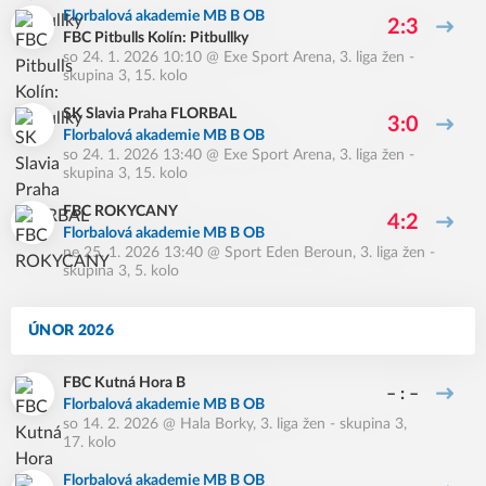
Florbalová akademie MB B OB
2:3
FBC Pitbulls Kolín: Pitbullky
so 24. 1. 2026 10:10
@
Exe Sport Arena
,
3. liga žen -
skupina 3, 15. kolo
SK Slavia Praha FLORBAL
3:0
Florbalová akademie MB B OB
so 24. 1. 2026 13:40
@
Exe Sport Arena
,
3. liga žen -
skupina 3, 15. kolo
FBC ROKYCANY
4:2
Florbalová akademie MB B OB
ne 25. 1. 2026 13:40
@
Sport Eden Beroun
,
3. liga žen -
skupina 3, 5. kolo
ÚNOR 2026
FBC Kutná Hora B
– : –
Florbalová akademie MB B OB
so 14. 2. 2026
@
Hala Borky
,
3. liga žen - skupina 3,
17. kolo
Florbalová akademie MB B OB