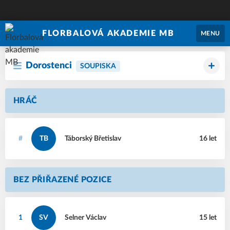
FLORBALOVÁ AKADEMIE MB
MENU
Dorostenci
SOUPISKA
HRÁČ
#
TB
Táborský
Břetislav
16 let
BEZ PŘIŘAZENÉ POZICE
1
SV
Selner
Václav
15 let