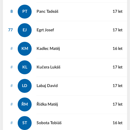
8
PT
Panc
Tadeáš
17 let
77
EJ
Egrt
Josef
17 let
#
KM
Kadlec
Matěj
16 let
#
KL
Kučera
Lukáš
17 let
#
LD
Labaj
David
17 let
#
ŘM
Řídka
Matěj
17 let
#
ST
Sobota
Tobiáš
16 let