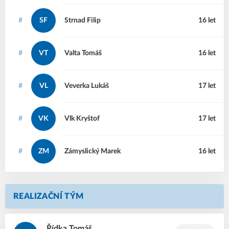
#
SF
Strnad
Filip
16 let
#
VT
Valta
Tomáš
16 let
#
VL
Veverka
Lukáš
17 let
#
VK
Vlk
Kryštof
17 let
#
ZM
Zámyslický
Marek
16 let
REALIZAČNÍ TÝM
Řídka
Tomáš