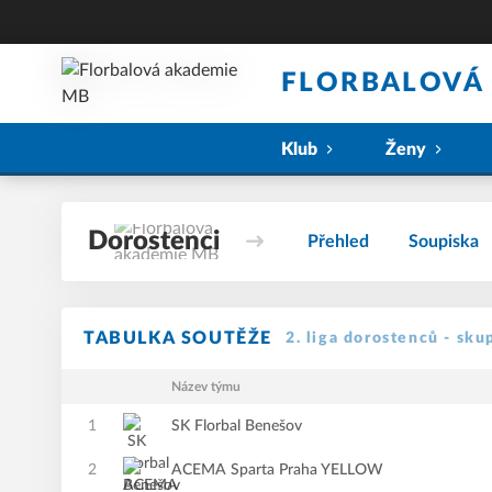
FLORBALOVÁ
Klub
Ženy
Dorostenci
Přehled
Soupiska
TABULKA SOUTĚŽE
2. liga dorostenců - sku
Název týmu
1
SK Florbal Benešov
2
ACEMA Sparta Praha YELLOW