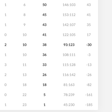
1
6
50
146:103
43
1
8
45
153:112
41
1
9
43
142:107
35
0
10
41
122:105
17
2
10
38
93:123
-30
1
10
36
108:111
-3
3
11
33
115:128
-13
2
13
26
116:142
-26
0
18
18
81:163
-82
0
22
5
78:239
-161
1
23
1
45:230
-185