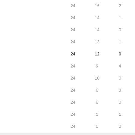
24
15
2
24
14
1
24
14
0
24
13
1
24
12
0
24
9
4
24
10
0
24
6
3
24
6
0
24
1
1
24
0
0