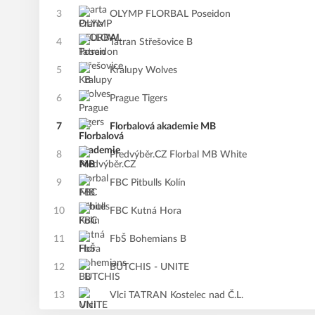
3
OLYMP FLORBAL Poseidon
4
Tatran Střešovice B
5
Kralupy Wolves
6
Prague Tigers
7
Florbalová akademie MB
8
Předvýběr.CZ Florbal MB White
9
FBC Pitbulls Kolín
10
FBC Kutná Hora
11
FbŠ Bohemians B
12
BUTCHIS - UNITE
13
Vlci TATRAN Kostelec nad Č.L.