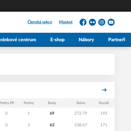
Členská sekce
Maskot
Facebook
Flickr
Instagram
YouTube
éninkové centrum
E-shop
Nábory
Partneři
Prohry PP
Prohry
Body
Skóre
Rozdíl
0
1
69
272:79
193
0
3
63
238:67
171