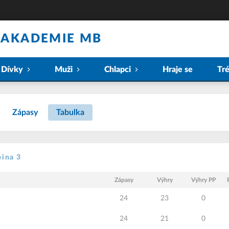
 AKADEMIE MB
Dívky
Muži
Chlapci
Hraje se
Tr
Zápasy
Tabulka
pina 3
Zápasy
Výhry
Výhry PP
24
23
0
24
21
0