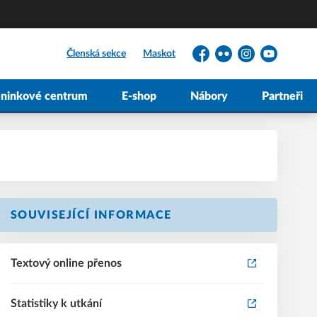
Členská sekce
Maskot
Facebook
Flickr
Instagram
YouTube
éninkové centrum
E-shop
Nábory
Partneři
SOUVISEJÍCÍ INFORMACE
Textový online přenos
Statistiky k utkání