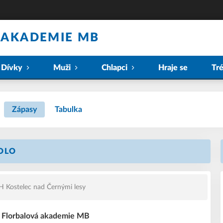
 AKADEMIE MB
Dívky
Muži
Chlapci
Hraje se
Tr
Zápasy
Tabulka
KOLO
 Kostelec nad Černými lesy
 - Florbalová akademie MB