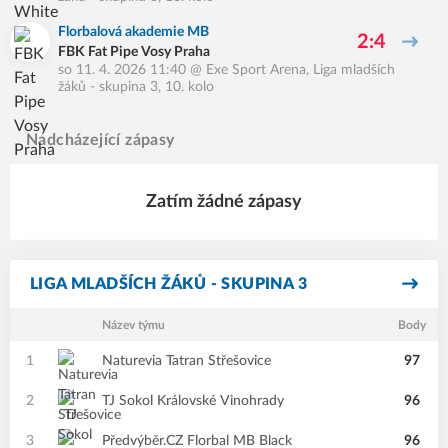
Florbalová akademie MB
2:4
FBK Fat Pipe Vosy Praha
so 11. 4. 2026 11:40
@
Exe Sport Arena
,
Liga mladších
žáků - skupina 3, 10. kolo
Nadcházející zápasy
Zatím žádné zápasy
LIGA MLADŠÍCH ŽÁKŮ - SKUPINA 3
Název týmu
Body
1
Naturevia Tatran Střešovice
97
2
TJ Sokol Královské Vinohrady
96
3
Předvýběr.CZ Florbal MB Black
96