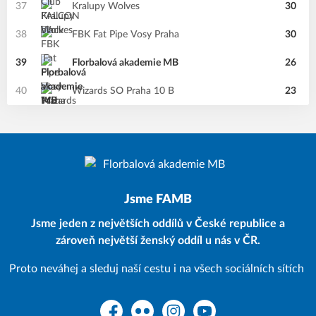
37
Kralupy Wolves
30
38
FBK Fat Pipe Vosy Praha
30
39
Florbalová akademie MB
26
40
Wizards SO Praha 10 B
23
Jsme FAMB
Jsme jeden z největších oddílů v České republice a
zároveň největší ženský oddíl u nás v ČR.
Proto neváhej a sleduj naší cestu i na všech sociálních sítích