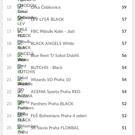
15
Orka Čelákovice
59
16
LEV LYSÁ BLACK
57
17
FBC Pitbulls Kolín - zlatí
57
18
BLACK ANGELS White
57
19
Blue Rent TJ Sokol Dobříš
56
20
BUTCHIS - Black
54
21
Wizards SO Praha 10
54
22
ACEMA Sparta Praha RED
54
23
Panthers Praha BLACK
52
24
FbŠ Bohemians Praha 4 zelení
52
25
SK Slavia Praha FLORBAL
51