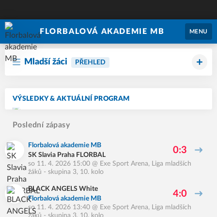
FLORBALOVÁ AKADEMIE MB
MENU
Mladší žáci
PŘEHLED
VÝSLEDKY & AKTUÁLNÍ PROGRAM
Poslední zápasy
Florbalová akademie MB
0:3
SK Slavia Praha FLORBAL
so 11. 4. 2026 15:00
@
Exe Sport Arena
,
Liga mladších
žáků - skupina 3, 10. kolo
BLACK ANGELS White
4:0
Florbalová akademie MB
so 11. 4. 2026 13:40
@
Exe Sport Arena
,
Liga mladších
žáků - skupina 3, 10. kolo