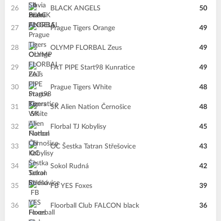
26
BLACK ANGELS
50
27
Prague Tigers Orange
49
28
OLYMP FLORBAL Zeus
49
29
FAT PIPE Start98 Kunratice
49
30
Prague Tigers White
48
31
SK Alien Nation Černošice
48
32
Florbal TJ Kobylisy
45
33
OC Šestka Tatran Střešovice
43
34
Sokol Rudná
42
35
FB YES Foxes
39
36
Floorball Club FALCON black
36