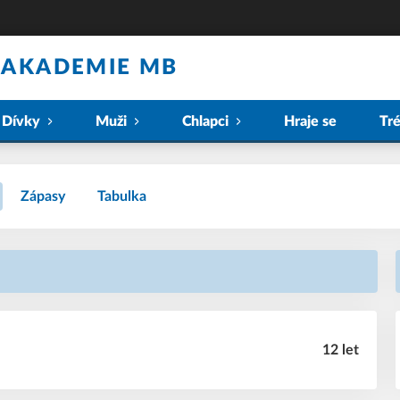
 AKADEMIE MB
Dívky
Muži
Chlapci
Hraje se
Tr
Zápasy
Tabulka
12 let