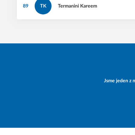
89
TK
Termanini
Kareem
Jsme jeden z n