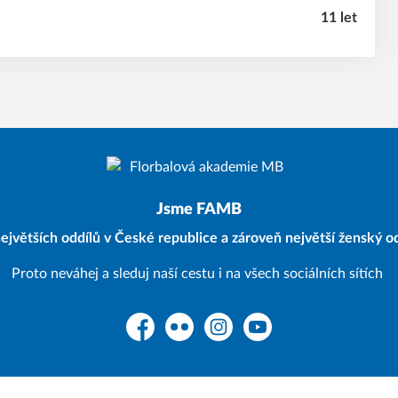
11 let
Jsme FAMB
ejvětších oddílů v České republice a zároveň největší ženský od
Proto neváhej a sleduj naší cestu i na všech sociálních sítích
Facebook
Flickr
Instagram
YouTube