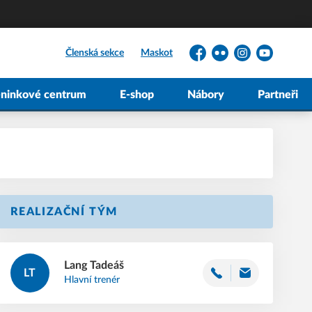
Členská sekce
Maskot
Facebook
Flickr
Instagram
YouTube
éninkové centrum
E-shop
Nábory
Partneři
REALIZAČNÍ TÝM
Lang
Tadeáš
LT
Hlavní trenér