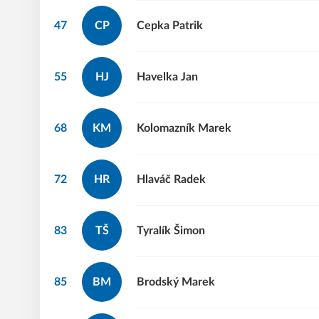
47
CP
Cepka
Patrik
55
HJ
Havelka
Jan
68
KM
Kolomazník
Marek
72
HR
Hlaváč
Radek
83
TŠ
Tyralík
Šimon
85
BM
Brodský
Marek