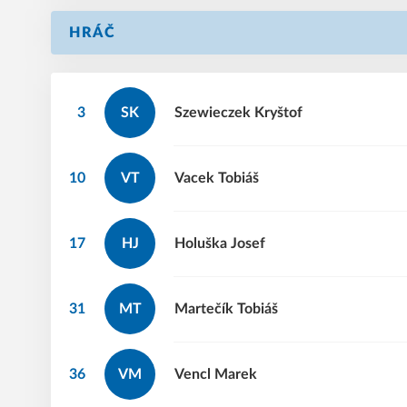
HRÁČ
3
SK
Szewieczek
Kryštof
10
VT
Vacek
Tobiáš
17
HJ
Holuška
Josef
31
MT
Martečík
Tobiáš
36
VM
Vencl
Marek