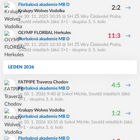
Florbalová akademie MB D
2:2
Kralupy Wolves Vodolka
ne 30. 11. 2025 10:35
@
SH ZŠ Věry Čáslavské Praha
,
Soutěž mladších žáků 3+1 - skupina 3, 5. kolo
OLYMP FLORBAL Herkules
11:3
Florbalová akademie MB D
ne 30. 11. 2025 12:10
@
SH ZŠ Věry Čáslavské Praha
,
Soutěž mladších žáků 3+1 - skupina 3, 5. kolo
LEDEN 2026
FATPIPE Traverza Chodov
4:5
Florbalová akademie MB D
so 10. 1. 2026 9:40
@
Sokol Michle
,
Soutěž mladších žáků
3+1 - skupina 3, 6. kolo
Kralupy Wolves Vodolka
1:2
Florbalová akademie MB D
so 10. 1. 2026 10:35
@
Sokol Michle
,
Soutěž mladších žáků
3+1 - skupina 3, 6. kolo
Florbalová akademie MB D