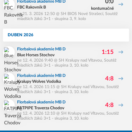
0:0
Florbalová akademie MB D
FBC Rakovník B
kontumačně
so 21. 3. 2026 12:50
@
SH BIOS Nové Strašecí
,
Soutěž
mladších žáků 3+1 - skupina 3, 9. kolo
DUBEN 2026
Florbalová akademie MB D
1:15
Blue Horses Stochov
ne 12. 4. 2026 9:40
@
SH Kralupy nad Vltavou
,
Soutěž
mladších žáků 3+1 - skupina 3, 10. kolo
Florbalová akademie MB D
4:8
Kralupy Wolves Vodolka
ne 12. 4. 2026 11:15
@
SH Kralupy nad Vltavou
,
Soutěž
mladších žáků 3+1 - skupina 3, 10. kolo
Florbalová akademie MB D
4:8
FATPIPE Traverza Chodov
ne 12. 4. 2026 12:10
@
SH Kralupy nad Vltavou
,
Soutěž
mladších žáků 3+1 - skupina 3, 10. kolo