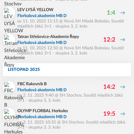
LEV LYSÁ YELLOW
1:4
Florbalová akademie MB D
so 11. 10. 2025 11:15
@
Nová SH Mladá Boleslav
,
Soutěž
mladších žáků 3+1 - skupina 3, 2. kolo
Tatran Střešovice-Akademie Řepy
12:2
Florbalová akademie MB D
so 11. 10. 2025 12:50
@
Nová SH Mladá Boleslav
,
Soutěž
mladších žáků 3+1 - skupina 3, 2. kolo
LISTOPAD 2025
FBC Rakovník B
14:2
Florbalová akademie MB D
ne 2. 11. 2025 9:40
@
SH Stochov
,
Soutěž mladších žáků
3+1 - skupina 3, 3. kolo
OLYMP FLORBAL Herkules
19:5
Florbalová akademie MB D
ne 2. 11. 2025 10:35
@
SH Stochov
,
Soutěž mladších žáků
3+1 - skupina 3, 3. kolo