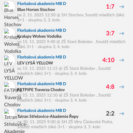
Florbalová akademie MB D
1:7
Blue Horses Stochov
ne 2. 11. 2025 12:50
@
SH Stochov
,
Soutěž mladších žáků
3+1 - skupina 3, 3. kolo
Florbalová akademie MB D
3:7
Kralupy Wolves Vodolka
so 15. 11. 2025 9:40
@
ZŠ Stará Boleslav
,
Soutěž mladších
žáků 3+1 - skupina 3, 4. kolo
Florbalová akademie MB D
4:10
LEV LYSÁ YELLOW
so 15. 11. 2025 11:15
@
ZŠ Stará Boleslav
,
Soutěž
mladších žáků 3+1 - skupina 3, 4. kolo
Florbalová akademie MB D
4:8
FATPIPE Traverza Chodov
so 15. 11. 2025 12:10
@
ZŠ Stará Boleslav
,
Soutěž
mladších žáků 3+1 - skupina 3, 4. kolo
Florbalová akademie MB D
2:2
Tatran Střešovice-Akademie Řepy
ne 30. 11. 2025 9:00
@
SH ZŠ Věry Čáslavské Praha
,
Soutěž mladších žáků 3+1 - skupina 3, 5. kolo