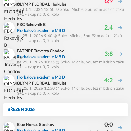
6:9
OLYMP FLORBAL Herkules
so 10. 1. 2026 12:50
@
Sokol Michle
,
Soutěž mladších žáků
3+1 - skupina 3, 6. kolo
FBC Rakovník B
2:4
Florbalová akademie MB D
ne 25. 1. 2026 9:40
@
Sokol Michle
,
Soutěž mladších žáků
3+1 - skupina 3, 7. kolo
FATPIPE Traverza Chodov
3:8
Florbalová akademie MB D
ne 25. 1. 2026 10:35
@
Sokol Michle
,
Soutěž mladších žáků
3+1 - skupina 3, 7. kolo
Florbalová akademie MB D
4:2
OLYMP FLORBAL Herkules
ne 25. 1. 2026 12:50
@
Sokol Michle
,
Soutěž mladších žáků
3+1 - skupina 3, 7. kolo
BŘEZEN 2026
0:0
Blue Horses Stochov
Florbalová akademie MB D