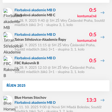
0:5
Florbalová akademie MB D
Florbalová akademie MB C
kontumačně
ne 28. 9. 2025 9:40
@
SH ZŠ Věry Čáslavské Praha
,
Soutěž
mladších žáků 3+1 - skupina 3, 1. kolo
0:5
Florbalová akademie MB D
Tatran Střešovice-Akademie Řepy
kontumačně
ne 28. 9. 2025 11:15
@
SH ZŠ Věry Čáslavské Praha
,
Soutěž mladších žáků 3+1 - skupina 3, 1. kolo
Florbalová akademie MB D
0:5
FBC Rakovník B
ne 28. 9. 2025 12:10
@
SH ZŠ Věry Čáslavské Praha
,
Soutěž mladších žáků 3+1 - skupina 3, 1. kolo
ŘÍJEN 2025
Blue Horses Stochov
13:3
Florbalová akademie MB D
so 11. 10. 2025 9:00
@
Nová SH Mladá Boleslav
,
Soutěž
mladších žáků 3+1 - skupina 3, 2. kolo