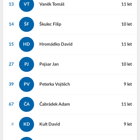
13
VT
Vaněk
Tomáš
11 let
14
ŠF
Škulec
Filip
10 let
15
HD
Hromádko
David
11 let
27
PJ
Pejsar
Jan
10 let
39
PV
Peterka
Vojtěch
9 let
67
ČA
Čabrádek
Adam
11 let
#
KD
Kult
David
9 let