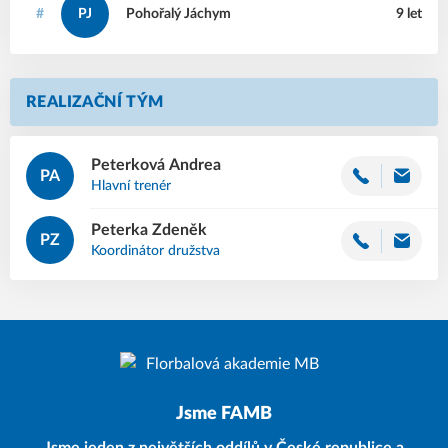
#
PJ
Pohořalý
Jáchym
9 let
REALIZAČNÍ TÝM
Peterková
Andrea
PA
Hlavní trenér
Peterka
Zdeněk
PZ
Koordinátor družstva
Jsme FAMB