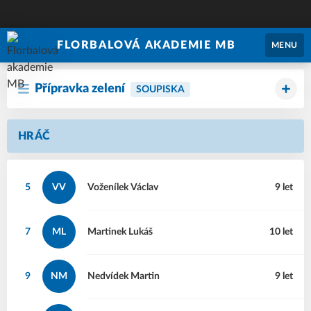
FLORBALOVÁ AKADEMIE MB
MENU
Přípravka zelení
SOUPISKA
HRÁČ
5
VV
Voženílek
Václav
9 let
7
ML
Martinek
Lukáš
10 let
9
NM
Nedvídek
Martin
9 let