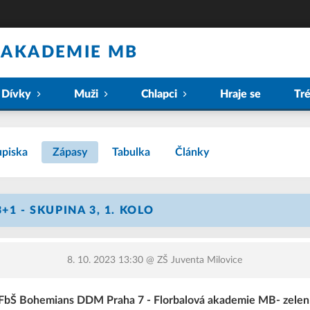
 AKADEMIE MB
Dívky
Muži
Chlapci
Hraje se
Tr
piska
Zápasy
Tabulka
Články
+1 - SKUPINA 3, 1. KOLO
8. 10. 2023 13:30
@ ZŠ Juventa Milovice
FbŠ Bohemians DDM Praha 7 - Florbalová akademie MB- zelen