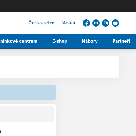
Členská sekce
Maskot
Facebook
Flickr
Instagram
YouTube
éninkové centrum
E-shop
Nábory
Partneři
í