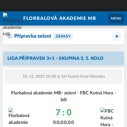
FLORBALOVÁ AKADEMIE MB
MENU
Přípravka zelení
ZÁPASY
LIGA PŘÍPRAVEK 3+1 - SKUPINA 3, 5. KOLO
10. 12. 2023 10:30
@ SH Kutná Hora Klimeška
Florbalová akademie MB- zelení - FBC Kutná Hora -
bílí
7 : 0
0:0,0:0,0:0