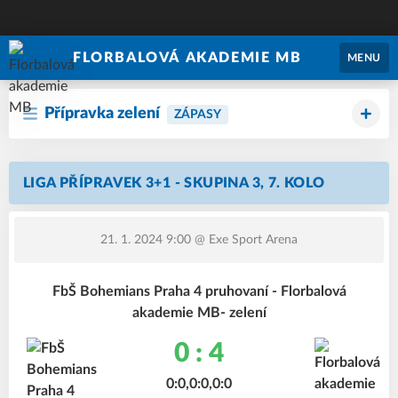
FLORBALOVÁ AKADEMIE MB
MENU
Přípravka zelení
ZÁPASY
LIGA PŘÍPRAVEK 3+1 - SKUPINA 3, 7. KOLO
21. 1. 2024 9:00
@ Exe Sport Arena
FbŠ Bohemians Praha 4 pruhovaní - Florbalová
akademie MB- zelení
0 : 4
0:0,0:0,0:0