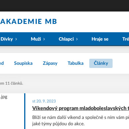
 AKADEMIE MB
Dívky
Muži
Chlapci
Hraje se
Tr
ed
Soupiska
Zápasy
Tabulka
Články
em 11 článků.
st 20. 9. 2023
Víkendový program mladoboleslavských
Blíží se nám další víkend a společně s ním vám 
jaké týmy půjdou do akce.