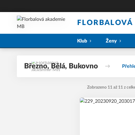
FLORBALOVÁ
Klub
Ženy
Březno, Bělá, Bukovno
Přehl
Zobrazeno 11 až 11 z celk