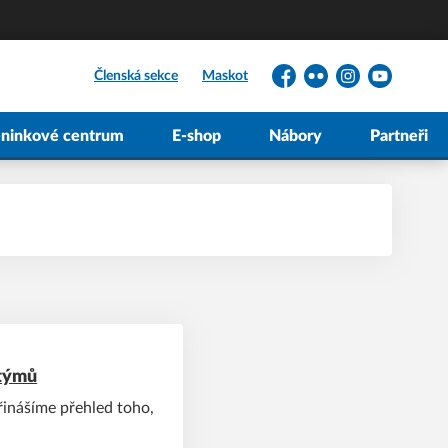
Členská sekce
Maskot
Facebook
Flickr
Instagram
YouTube
éninkové centrum
E-shop
Nábory
Partneři
 týmů
přinášíme přehled toho,