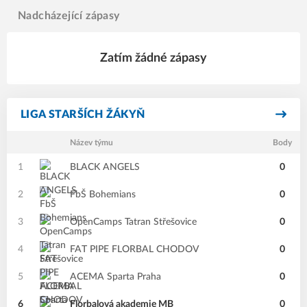
Nadcházející zápasy
Zatím žádné zápasy
LIGA STARŠÍCH ŽÁKYŇ
Název týmu
Body
1
BLACK ANGELS
0
2
FbŠ Bohemians
0
3
OpenCamps Tatran Střešovice
0
4
FAT PIPE FLORBAL CHODOV
0
5
ACEMA Sparta Praha
0
6
Florbalová akademie MB
0