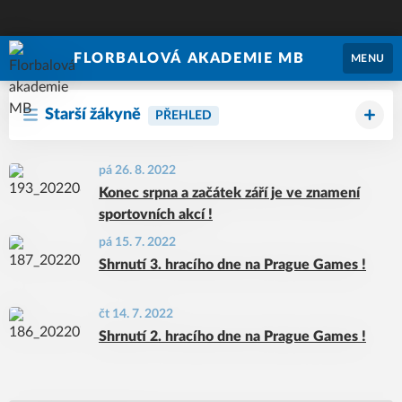
FLORBALOVÁ AKADEMIE MB
MENU
Starší žákyně
PŘEHLED
pá 26. 8. 2022
Konec srpna a začátek září je ve znamení
sportovních akcí !
pá 15. 7. 2022
Shrnutí 3. hracího dne na Prague Games !
čt 14. 7. 2022
Shrnutí 2. hracího dne na Prague Games !