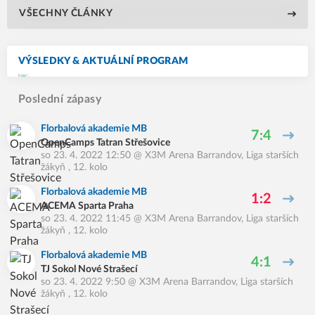
VŠECHNY ČLÁNKY
VÝSLEDKY & AKTUÁLNÍ PROGRAM
Poslední zápasy
Florbalová akademie MB
7:4
OpenCamps Tatran Střešovice
so 23. 4. 2022 12:50
@
X3M Arena Barrandov
,
Liga starších
žákyň , 12. kolo
Florbalová akademie MB
1:2
ACEMA Sparta Praha
so 23. 4. 2022 11:45
@
X3M Arena Barrandov
,
Liga starších
žákyň , 12. kolo
Florbalová akademie MB
4:1
TJ Sokol Nové Strašecí
so 23. 4. 2022 9:50
@
X3M Arena Barrandov
,
Liga starších
žákyň , 12. kolo