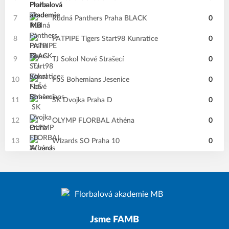
7
Rudná Panthers Praha BLACK
0
8
FATPIPE Tigers Start98 Kunratice
0
9
TJ Sokol Nové Strašecí
0
10
FbŠ Bohemians Jesenice
0
11
SK Dvojka Praha D
0
12
OLYMP FLORBAL Athéna
0
13
Wizards SO Praha 10
0
Jsme FAMB