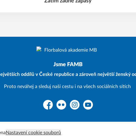
Zatím žádné zápasy
Jsme FAMB
ejvětších oddílů v České republice a zároveň největší ženský od
Proto neváhej a sleduj naší cestu i na všech sociálních sítích
Facebook
Flickr
Instagram
YouTube
ena
Nastavení cookie souborů