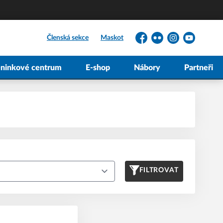
Členská sekce
Maskot
Facebook
Flickr
Instagram
YouTube
éninkové centrum
E-shop
Nábory
Partneři
FILTROVAT