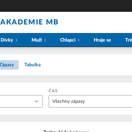
 AKADEMIE MB
Dívky
Muži
Chlapci
Hraje se
Tr
Zápasy
Tabulka
ČAS