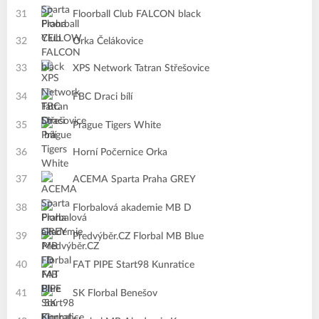
31
Floorball Club FALCON black
32
Orka Čelákovice
33
XPS Network Tatran Střešovice
34
FBC Draci bílí
35
Prague Tigers White
36
Horní Počernice Orka
37
ACEMA Sparta Praha GREY
38
Florbalová akademie MB D
39
Předvýběr.CZ Florbal MB Blue
40
FAT PIPE Start98 Kunratice
41
SK Florbal Benešov