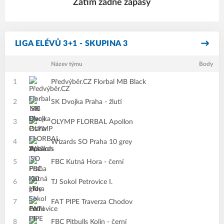
Zatím žádné zápasy
LIGA ELÉVŮ 3+1 - SKUPINA 3
Název týmu
Body
1
Předvýběr.CZ Florbal MB Black
2
SK Dvojka Praha - žlutí
3
OLYMP FLORBAL Apollon
4
Wizards SO Praha 10 grey
5
FBC Kutná Hora - černí
6
TJ Sokol Petrovice I.
7
FAT PIPE Traverza Chodov
8
FBC Pitbulls Kolín - černí