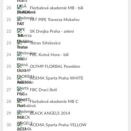
20
Florbalová akademie MB - bílí
21
FAT PIPE Traverza Mukařov
22
SK Dvojka Praha - zelení
23
Tatran Střešovice
24
FBC Kutná Hora - bílí
25
OLYMP FLORBAL Poseidon
26
ACEMA Sparta Praha WHITE
27
FBC Draci žlutí
28
Florbalová akademie MB C
29
BLACK ANGELS 2014
30
ACEMA Sparta Praha YELLOW