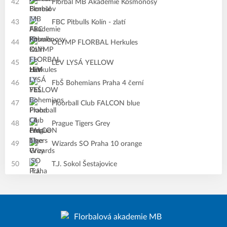
42
Florbal MB Akademie Kosmonosy
43
FBC Pitbulls Kolín - zlatí
44
OLYMP FLORBAL Herkules
45
LEV LYSÁ YELLOW
46
FbŠ Bohemians Praha 4 černí
47
Floorball Club FALCON blue
48
Prague Tigers Grey
49
Wizards SO Praha 10 orange
50
T.J. Sokol Šestajovice