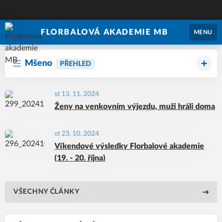
FLORBALOVÁ AKADEMIE MB
MENU
Mšeno
PŘEHLED
st 13. 11. 2024
Ženy na venkovním výjezdu, muži hráli doma
st 23. 10. 2024
Víkendové výsledky Florbalové akademie
(19. - 20. října)
VŠECHNY ČLÁNKY