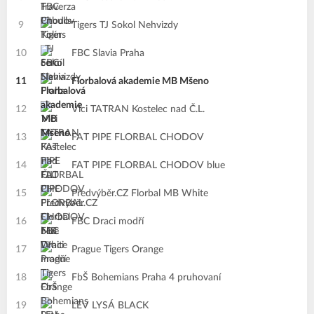
9
Tigers TJ Sokol Nehvizdy
10
FBC Slavia Praha
11
Florbalová akademie MB Mšeno
12
Vlci TATRAN Kostelec nad Č.L.
13
FAT PIPE FLORBAL CHODOV
14
FAT PIPE FLORBAL CHODOV blue
15
Předvýběr.CZ Florbal MB White
16
FBC Draci modří
17
Prague Tigers Orange
18
FbŠ Bohemians Praha 4 pruhovaní
19
LEV LYSÁ BLACK