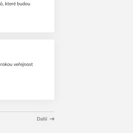
rů, které budou
irokou veřejnost
Další