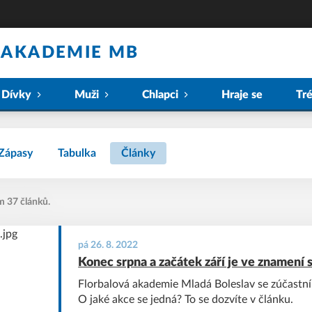
 AKADEMIE MB
Dívky
Muži
Chlapci
Hraje se
Tr
Zápasy
Tabulka
Články
m 37 článků.
pá 26. 8. 2022
Konec srpna a začátek září je ve znamení s
Florbalová akademie Mladá Boleslav se zúčastní
O jaké akce se jedná? To se dozvíte v článku.