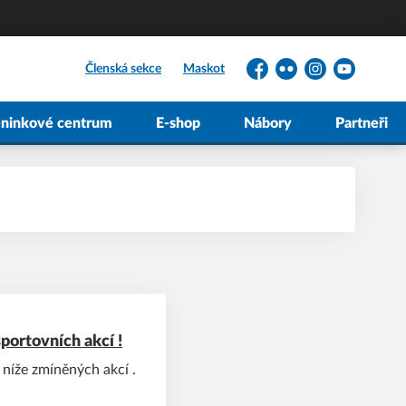
Členská sekce
Maskot
Facebook
Flickr
Instagram
YouTube
éninkové centrum
E-shop
Nábory
Partneři
portovních akcí !
 níže zmíněných akcí .