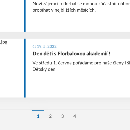
Noví zájemci o florbal se mohou zúčastnit nábo
probíhat v nejbližších měsících.
čt 19. 5. 2022
Den dětí s Florbalovou akademií !
Ve středu 1. června pořádáme pro naše členy i š
Dětský den.
1
2
3
4