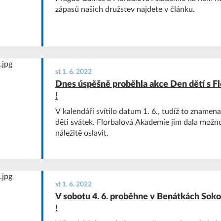
zápasů našich družstev najdete v článku.
st 1. 6. 2022
Dnes úspěšně proběhla akce Den dětí s F
!
V kalendáři svítilo datum 1. 6., tudíž to znamena
děti svátek. Florbalová Akademie jim dala možn
náležitě oslavit.
st 1. 6. 2022
V sobotu 4. 6. proběhne v Benátkách Soko
!