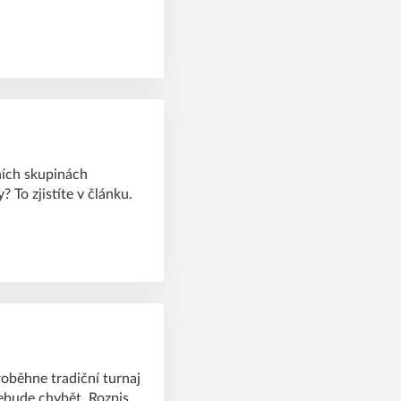
ních skupinách
 To zjistíte v článku.
oběhne tradiční turnaj
bude chybět. Rozpis