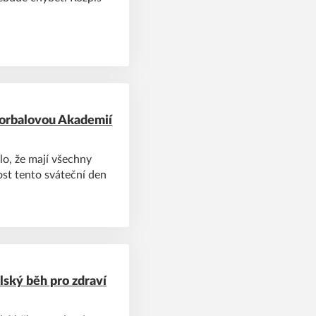
lorbalovou Akademií
lo, že mají všechny
ost tento sváteční den
lský běh pro zdraví