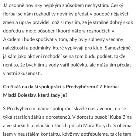
Já osobně novinky nějakým způsobem nechystám. Český
florbal se nám rozhodl ty novinky předat v podobě nějakých
změn a úprav pravidel, což si myslím, že je strašně dobrý skok
dopředu a moje působení koordinátora rozhodčích v
Akademii bude spočívat v tom, aby byly splněny všechny
náležitosti a podmínky, které vyplývají pro klub. Samozřejmě,
já sám jako aktivní rozhodčí se na tom budu podílet, takže
není to, že bych jim z vody vařil polévku, ale můžu jim předat
vlastní zkušenosti.
Co říkáš na další spolupráci s Předvýběrem.CZ Florbal
Mladá Boleslav, která tady je?
S Předvýběrem máme spolupráci skvěle nastavenou, co se
týká starších žáků a dorostenců. V dorostu působí Kuba Bína
a ve starších a mladších žácích působ Mára Korych. S oběma
jsem v neustálém kontaktu, když my potřebujeme, tak je tam