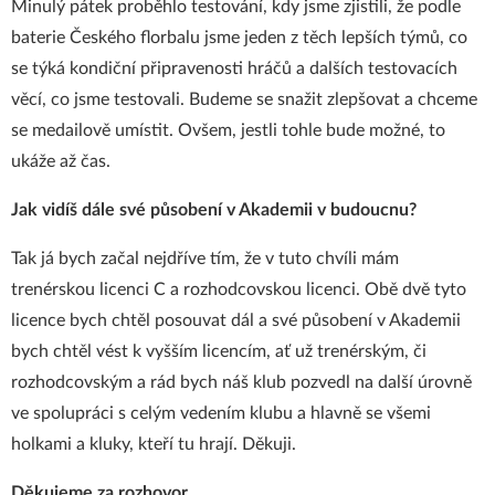
Minulý pátek proběhlo testování, kdy jsme zjistili, že podle
baterie Českého florbalu jsme jeden z těch lepších týmů, co
se týká kondiční připravenosti hráčů a dalších testovacích
věcí, co jsme testovali. Budeme se snažit zlepšovat a chceme
se medailově umístit. Ovšem, jestli tohle bude možné, to
ukáže až čas.
Jak vidíš dále své působení v Akademii v budoucnu?
Tak já bych začal nejdříve tím, že v tuto chvíli mám
trenérskou licenci C a rozhodcovskou licenci. Obě dvě tyto
licence bych chtěl posouvat dál a své působení v Akademii
bych chtěl vést k vyšším licencím, ať už trenérským, či
rozhodcovským a rád bych náš klub pozvedl na další úrovně
ve spolupráci s celým vedením klubu a hlavně se všemi
holkami a kluky, kteří tu hrají. Děkuji.
Děkujeme za rozhovor.