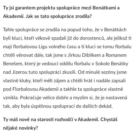
Ty jsi garantem projektu spolupráce mezi Benátkami a
Akademií. Jak se tato spolupráce zrodila?
Tahle spolupráce se zrodila na popud toho, že v Benátkách
byli kluci, kteří věkově spadali již do dorostenců, ale jelikož ti
mají florbalovou Ligu volného času a ti kluci se tomu florbalu
chtěli věnovat dále, tak jsme s Jirkou Diblíkem a Romanem
Benešem, který je vedoucí oddílu florbalu v Sokole Benátky
nad Jizerou tuto spolupráci zkusili. Od minulé sezóny jsme
vlastně kluky, kteří měli zájem a chtěli hrát i nadále zapsali
pod Florbalovou Akademii a takhle ta spolupráce vlastně
vznikla. Pokračuje velice dobře a myslím si, že je nastavená
tak, aby byla úspěšnou spoluprací do dalších dekád.
Ty máš nově na starosti rozhodčí v Akademii. Chystáš
nějaké novinky?