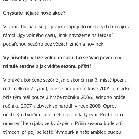
Chystáte nějaké nové akce?
V rámci florbalu se přípravka zapojí do některých turnajů v
rámci Ligy volného času, jinak navážeme na letošní
podařenou sezónu bez větších změn a novinek.
Vy působíte v Lize volného času. Co se Vám povedlo v
minulé sezóně a jak vidíte sezónu příští?
V právě ukončené sezóně jsme skončili na 3. místě (pozn.
red.: celkem 7 týmů), kde se hrálo ročníkově 2005 a mladší.
Náš tým měl pouze 3 hráče ročníku 2006, jednoho hráče
ročníku 2007 a zbytek se narodil v roce 2008. Oproti
některým týmům jsme měli dosti mladý tým. Proto toto
umístění beru jako velký úspěch. Příští sezóna bude o 8
týmech, připojí se ještě Nymburk a naše ambice budou