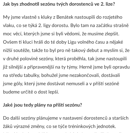
Jak bys zhodnotil sezónu tvých dorostenců ve 2. lize?
My jsme vlastně s kluky z Benátek nastoupili do rozjetého
vlaku, co se týká 2. ligy dorostu. Bylo tam na začátku strašně
moc věcí, kterých jsme si byli vědomi, že musíme zlepšit.
Ovšem ti kluci hráli do té doby Ligu volného času a nějaké
nižší soutěže, takže to byl pro ně takový debut a myslím si, že
v druhé polovině sezóny, která proběhla, tak jsme nastoupili
již silnější a připravenější na ty týmy. Herně jsme byli opravdu
na středu tabulky, bohužel jsme nezakončovali, dostávali
jsme góly, který jsme dostávat nemuseli a v příští sezóně
budeme určitě o dost lepší.
Jaké jsou tedy plány na příští sezónu?
Do další sezóny plánujeme v nastavení dorostenců a starších
žáků výrazné změny, co se týče tréninkových jednotek.