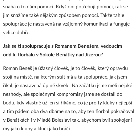
snaha o to nám pomoci. Když oni potřebují pomoci, tak se
jim snažíme také nějakým způsobem pomoci. Takže tahle
spolupráce je nastavená na vzájemný komunikaci a funguje
velice dobře.
Jak se ti spolupracuje s Romanem Benešem, vedoucím
oddílu florbalu v Sokole Benátky nad Jizerou?
Roman Beneš je úžasný člověk, je to člověk, který opravdu
stojí na místě, na kterým stát má a ta spolupráce, jak jsem
říkal, je nastavená úplně skvěle. Na začátku jsme měli nějaké
neshody, ale společnými kompromisy jsme se dostali do
bodu, kdy vlastně už jen si říkáme, co je pro ty kluky nejlepší
a tím pádem oba dva dbáme na to, aby ten florbal pokračoval
v Benátkách i v Mladé Boleslavi tak, abychom byli spokojení
my jako kluby a kluci jako hráči.