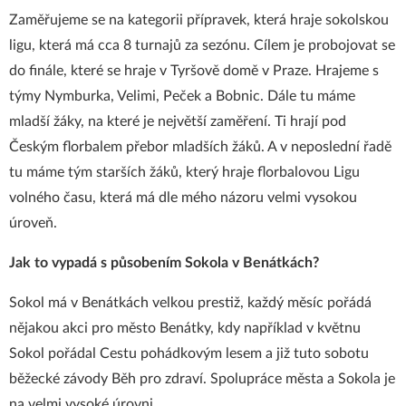
Zaměřujeme se na kategorii přípravek, která hraje sokolskou
ligu, která má cca 8 turnajů za sezónu. Cílem je probojovat se
do finále, které se hraje v Tyršově domě v Praze. Hrajeme s
týmy Nymburka, Velimi, Peček a Bobnic. Dále tu máme
mladší žáky, na které je největší zaměření. Ti hrají pod
Českým florbalem přebor mladších žáků. A v neposlední řadě
tu máme tým starších žáků, který hraje florbalovou Ligu
volného času, která má dle mého názoru velmi vysokou
úroveň.
Jak to vypadá s působením Sokola v Benátkách?
Sokol má v Benátkách velkou prestiž, každý měsíc pořádá
nějakou akci pro město Benátky, kdy například v květnu
Sokol pořádal Cestu pohádkovým lesem a již tuto sobotu
běžecké závody Běh pro zdraví. Spolupráce města a Sokola je
na velmi vysoké úrovni.