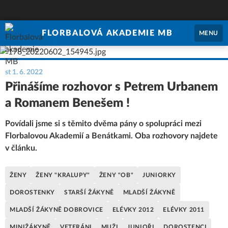
FLORBALOVÁ AKADEMIE MB
MENU
st 1. 6. 2022
Přinášíme rozhovor s Petrem Urbanem
a Romanem Benešem !
Povídali jsme si s těmito dvěma pány o spolupráci mezi
Florbalovou Akademií a Benátkami. Oba rozhovory najdete
v článku.
ŽENY
ŽENY "KRALUPY"
ŽENY "OB"
JUNIORKY
DOROSTENKY
STARŠÍ ŽÁKYNĚ
MLADŠÍ ŽÁKYNĚ
MLADŠÍ ŽÁKYNĚ DOBROVICE
ELÉVKY 2012
ELÉVKY 2011
MINIŽÁKYNĚ
VETERÁNI
MUŽI
JUNIOŘI
DOROSTENCI