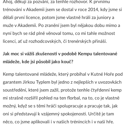
Ahoj, děkuji za pozvání, za tenhle rozhovor. K prvnímu
trénování v Akademii jsem se dostal v roce 2014, kdy jsme si
dělali první licence, potom jsme vlastně hráli za juniory a
muže v Akademii. Po zranění jsem byl nějakou dobu mimo a
nyní bych se rád plně věnoval tomu, co mi tahle možnost
licencí, ať už rozhodcovských, či trenérských přináší.
Jak moc si vážíš zkušenosti v podobě Kempu talentované
mládeže, kde jsi působil jako kouč?
Kemp talentované mládeže, který probíhal v Kutné Hoře pod
garantem Jirkou Typlem byl jedno z nejlepších v uvozovkách
soustředění, které jsem zažil, protože tenhle čtyřdenní kemp
mi strašně rozšířil pohled na ten florbal, na to, co je vlastně
možný, když se s těmi hráči spolupracuje a pracuje tak, jak
oni si představují k vzájemný spokojenosti. Určitě je tam
něco, co jsme aplikovali i v našich trénincích i v naší hře.