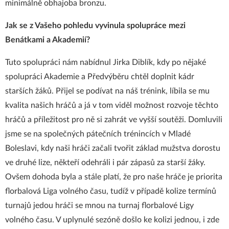
minimálně obhajoba bronzu.
Jak se z Vašeho pohledu vyvinula spolupráce mezi
Benátkami a Akademií?
Tuto spolupráci nám nabídnul Jirka Diblík, kdy po nějaké
spolupráci Akademie a Předvýběru chtěl doplnit kádr
starších žáků. Přijel se podívat na náš trénink, líbila se mu
kvalita našich hráčů a já v tom viděl možnost rozvoje těchto
hráčů a příležitost pro ně si zahrát ve vyšší soutěži. Domluvili
jsme se na společných pátečních trénincích v Mladé
Boleslavi, kdy naši hráči začali tvořit základ mužstva dorostu
ve druhé lize, někteří odehráli i pár zápasů za starší žáky.
Ovšem dohoda byla a stále platí, že pro naše hráče je priorita
florbalová Liga volného času, tudíž v případě kolize termínů
turnajů jedou hráči se mnou na turnaj florbalové Ligy
volného času. V uplynulé sezóně došlo ke kolizi jednou, i zde