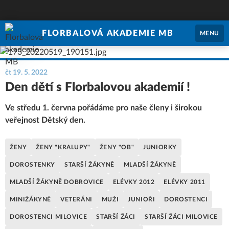
FLORBALOVÁ AKADEMIE MB
MENU
čt 19. 5. 2022
Den dětí s Florbalovou akademií !
Ve středu 1. června pořádáme pro naše členy i širokou
veřejnost Dětský den.
ŽENY
ŽENY "KRALUPY"
ŽENY "OB"
JUNIORKY
DOROSTENKY
STARŠÍ ŽÁKYNĚ
MLADŠÍ ŽÁKYNĚ
MLADŠÍ ŽÁKYNĚ DOBROVICE
ELÉVKY 2012
ELÉVKY 2011
MINIŽÁKYNĚ
VETERÁNI
MUŽI
JUNIOŘI
DOROSTENCI
DOROSTENCI MILOVICE
STARŠÍ ŽÁCI
STARŠÍ ŽÁCI MILOVICE