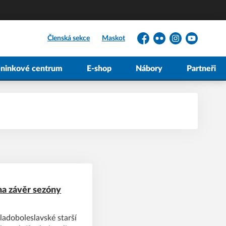
Členská sekce
Maskot
Facebook
Flickr
Instagram
YouTube
éninkové centrum
E-shop
Nábory
Partneři
na závěr sezóny
adoboleslavské starší