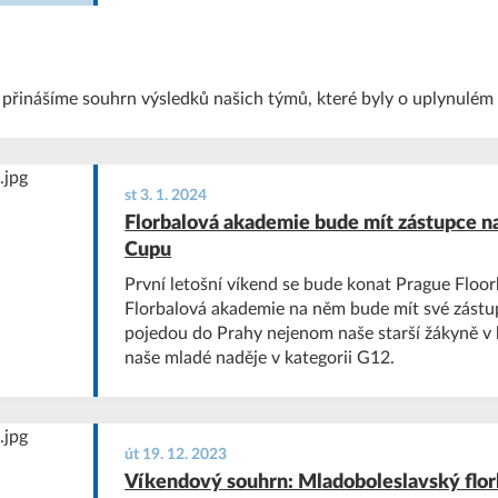
 přinášíme souhrn výsledků našich týmů, které byly o uplynulém 
st 3. 1. 2024
Florbalová akademie bude mít zástupce na
Cupu
První letošní víkend se bude konat Prague Floo
Florbalová akademie na něm bude mít své zástup
pojedou do Prahy nejenom naše starší žákyně v k
naše mladé naděje v kategorii G12.
út 19. 12. 2023
Víkendový souhrn: Mladoboleslavský flo