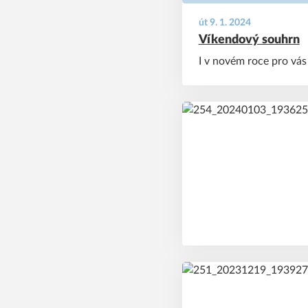
út 9. 1. 2024
Víkendový souhrn
I v novém roce pro vás