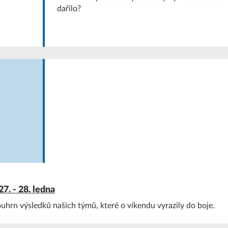
dařilo?
7. - 28. ledna
hrn výsledků našich týmů, které o víkendu vyrazily do boje.