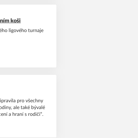
tním koši
ho ligového turnaje
ipravila pro všechny
odiny, ale také bývalé
ní a hraní s rodiči“.