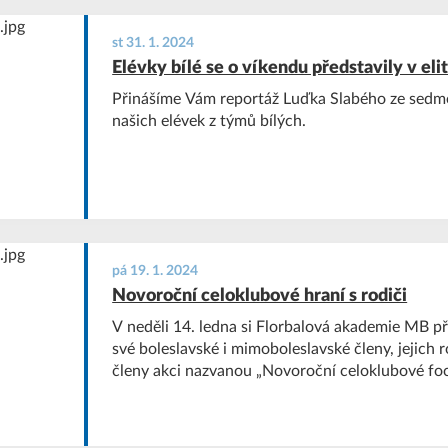
st 31. 1. 2024
Elévky bílé se o víkendu představily v eli
Přinášíme Vám reportáž Luďka Slabého ze sedmé
našich elévek z týmů bílých.
pá 19. 1. 2024
Novoroční celoklubové hraní s rodiči
V neděli 14. ledna si Florbalová akademie MB př
své boleslavské i mimoboleslavské členy, jejich r
členy akci nazvanou „Novoroční celoklubové foce