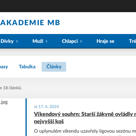
 AKADEMIE MB
Dívky
Muži
Chlapci
Hraje se
Tr
pasy
Tabulka
Články
m 18 článků.
st 17. 4. 2024
Víkendový souhrn: Starší žákyně ovládly 
nejvyšší koš
O uplynulém víkendu uzavřely ligovou sezónu ml