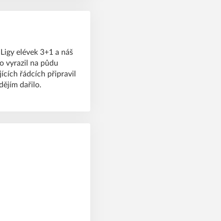
Ligy elévek 3+1 a náš
o vyrazil na půdu
ících řádcích připravil
ějím dařilo.