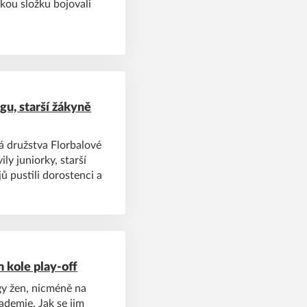
skou složku bojovali
gu, starší žákyně
á družstva Florbalové
ly juniorky, starší
ů pustili dorostenci a
 kole play-off
igy žen, nicméně na
kademie. Jak se jim