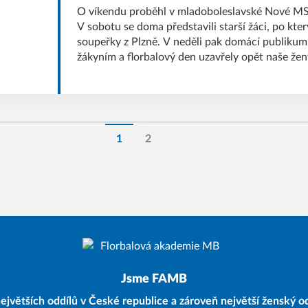
O víkendu proběhl v mladoboleslavské Nové MS
V sobotu se doma představili starší žáci, po kte
soupeřky z Plzně. V neděli pak domácí publikum
žákyním a florbalový den uzavřely opět naše ženy
Panthers Praha. Jak vše dopadlo? A jak se dařil
na půdu soupeřů? To se dovíte na následujících 
1
2
Jsme FAMB
ejvětších oddílů v České republice a zároveň největší ženský od