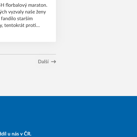
H florbalový maraton.
rých vyzvaly naše ženy
 fandilo starším
, tentokrát proti
o týmům, které vyrazily
řádcích.
Další
díl u nás v ČR.