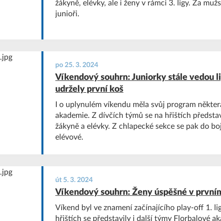
žákyně, elévky, ale i ženy v rámci 3. ligy. Za muž
junioři.
po 25. 3. 2024
Víkendový souhrn: Juniorky stále vedou li
udržely první koš
I o uplynulém víkendu měla svůj program někter
akademie. Z dívčích týmů se na hřištích představi
žákyně a elévky. Z chlapecké sekce se pak do boj
elévové.
út 5. 3. 2024
Víkendový souhrn: Ženy úspěšné v prvním
Víkend byl ve znamení začínajícího play-off 1. l
hřištích se představily i další týmy Florbalové a