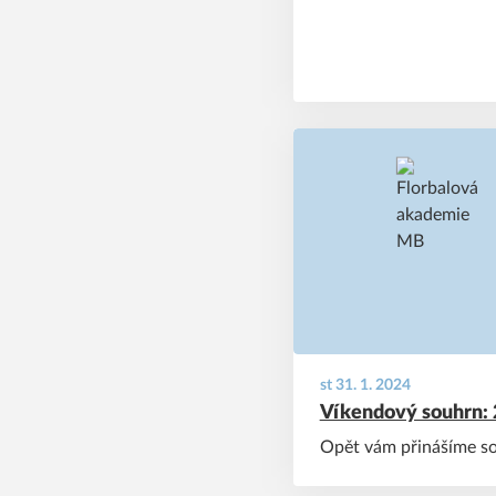
st 31. 1. 2024
Víkendový souhrn: 2
Opět vám přinášíme sou